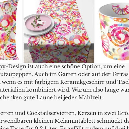
-Design ist auch eine schöne Option, um eine 
aufzupeppen. Auch im Garten oder auf der Terras
em wenn es mit farbigem Keramikgeschirr und Tisc
aterialien kombiniert wird. Warum also lange war
schenken gute Laune bei jeder Mahlzeit.
tten und Cocktailservietten, Kerzen in zwei Gr
verwendbaren kleinen Melamintablett schmückt d
eine Tasse für 0,3 Liter. Es gefällt zudem auf drei