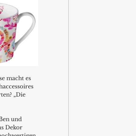
se macht es 
haccessoires 
ten? „Die 
ößen und 
as Dekor 
 hochwertigen 