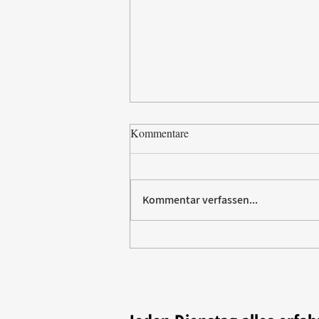
Kommentare
Kommentar verfassen...
Paw Patrol erobert die
Backstube – sichern Sie sich
jetzt Ihre Kollektion!