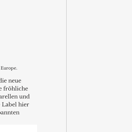
e Europe.
die neue 
 fröhliche 
arellen und 
 Label hier 
pannten 