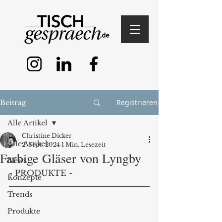
Registrieren
Beitrag
Alle Artikel
Christine Dicker
Alle Artikel
2. Sept. 2024
1 Min. Lesezeit
Farbige Gläser von Lyngby
News
- PRODUKTE -
Konzepte
Trends
Produkte