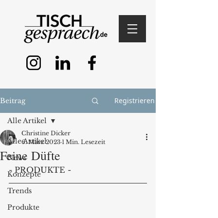
Registrieren
Beitrag
Alle Artikel
Christine Dicker
Alle Artikel
6. März 2023
1 Min. Lesezeit
Feine Düfte
News
- PRODUKTE - 
Konzepte
Trends
Produkte