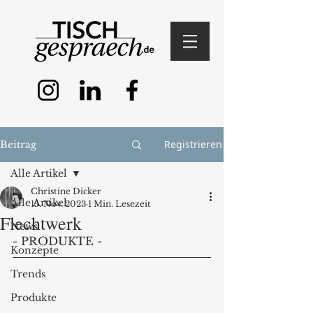
Registrieren
Beitrag
Alle Artikel
Christine Dicker
Alle Artikel
15. Nov. 2023
1 Min. Lesezeit
Flechtwerk
News
- PRODUKTE - 
Konzepte
Trends
Produkte