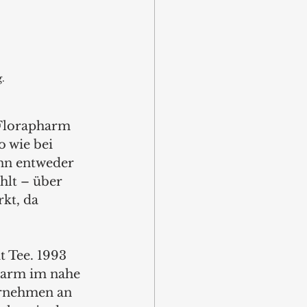
.
 Florapharm 
 wie bei 
nn entweder 
hlt – über 
kt, da 
 Tee. 1993 
harm im nahe 
ernehmen an 