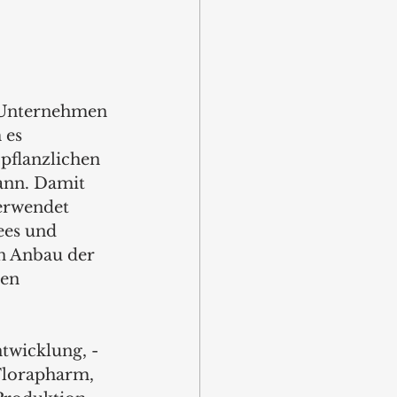
s Unternehmen 
 es 
pflanzlichen 
ann. Damit 
verwendet 
ees und 
n Anbau der 
len 
twicklung, -
 Florapharm, 