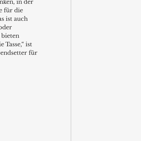
nken, in der 
 für die 
 ist auch 
oder 
bieten 
Tasse,“ ist 
endsetter für 