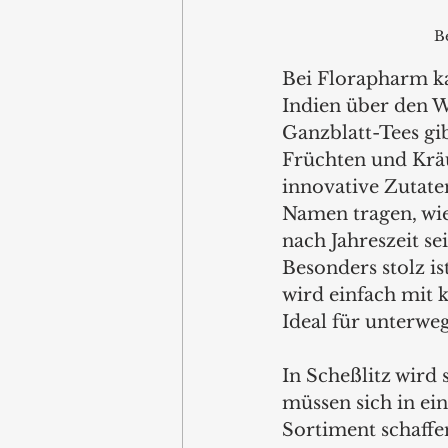
B
Bei Florapharm ka
Indien über den W
Ganzblatt-Tees gi
Früchten und Kräu
innovative Zutate
Namen tragen, wie
nach Jahreszeit se
Besonders stolz is
wird einfach mit k
Ideal für unterweg
In Scheßlitz wird
müssen sich in ei
Sortiment schaffe