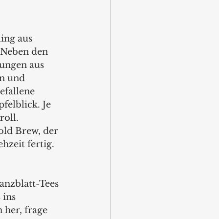
ing aus 
 Neben den 
hungen aus 
n und 
fallene 
elblick. Je 
oll. 
old Brew, der 
zeit fertig. 
anzblatt-Tees 
ins 
her, frage 