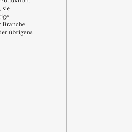
Produktion. 
 sie 
ige 
r Branche 
der übrigens 