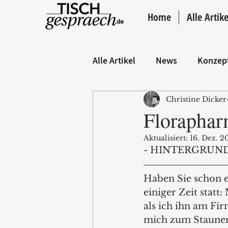
Home
Alle Artike
Alle Artikel
News
Konzep
Christine Dicker
Hintergrund
ANZEIGE
Florapharm
Aktualisiert:
16. Dez. 2
- HINTERGRUND
Haben Sie schon e
einiger Zeit statt
als ich ihn am Fir
mich zum Staunen 