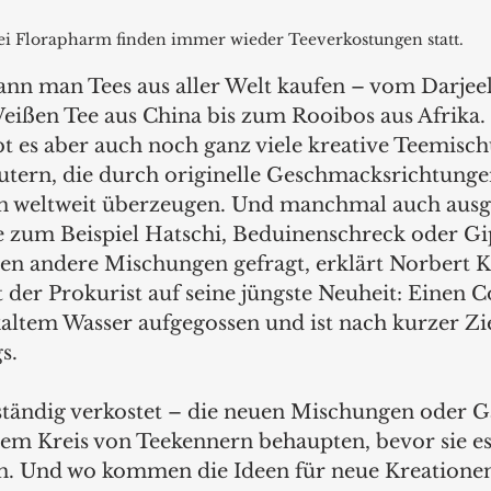
ei Florapharm finden immer wieder Teeverkostungen statt.
nn man Tees aus aller Welt kaufen – vom Darjeel
eißen Tee aus China bis zum Rooibos aus Afrika.
bt es aber auch noch ganz viele kreative Teemisc
tern, die durch originelle Geschmacksrichtunge
n weltweit überzeugen. Und manchmal auch ausge
 zum Beispiel Hatschi, Beduinenschreck oder Gipf
ien andere Mischungen gefragt, erklärt Norbert Kr
t der Prokurist auf seine jüngste Neuheit: Einen C
altem Wasser aufgegossen und ist nach kurzer Zieh
s.
 ständig verkostet – die neuen Mischungen oder G
nem Kreis von Teekennern behaupten, bevor sie es 
n. Und wo kommen die Ideen für neue Kreationen 