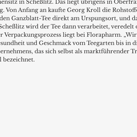
nsitz in Scheßlitz. Das liegt übrigens in Oberfra
 Von Anfang an kaufte Georg Kroll die Rohstoffe
en Ganzblatt-Tee direkt am Urspungsort, und das
Scheßlitz wird der Tee dann verarbeitet, veredelt 
r Verpackungsprozess liegt bei Florapharm. „Wir 
esundheit und Geschmack vom Teegarten bis in die 
ernehmens, das sich selbst als marktführender Tr
 bezeichnet.