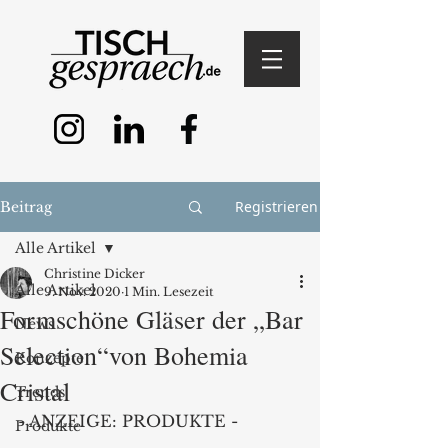
Registrieren
Beitrag
Alle Artikel
Christine Dicker
Alle Artikel
9. Nov. 2020
1 Min. Lesezeit
Formschöne Gläser der „Bar
News
Selection“von Bohemia
Konzepte
Cristal
Trends
- ANZEIGE: PRODUKTE - 
Produkte