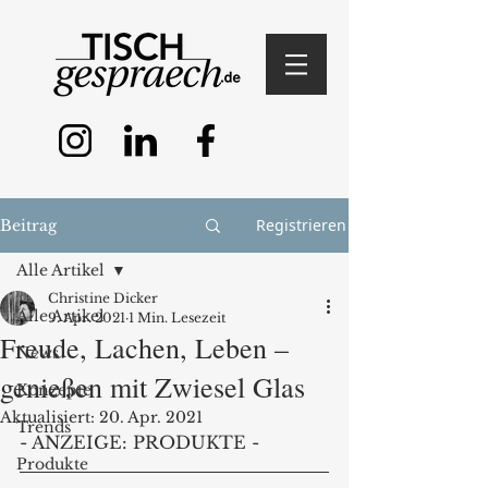
Registrieren
Beitrag
Alle Artikel
Christine Dicker
Alle Artikel
9. Apr. 2021
1 Min. Lesezeit
Freude, Lachen, Leben –
News
genießen mit Zwiesel Glas
Konzepte
Aktualisiert:
20. Apr. 2021
Trends
- ANZEIGE: PRODUKTE -
Produkte