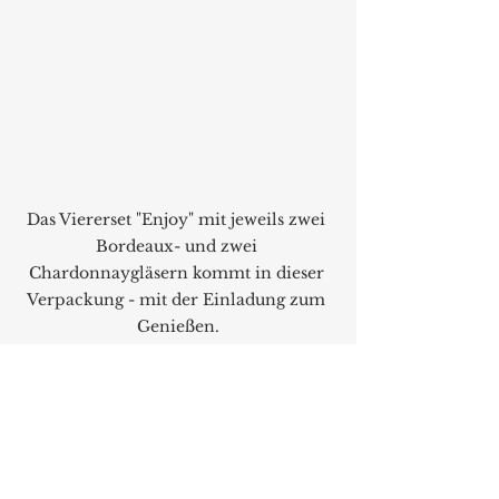
Das Viererset "Enjoy" mit jeweils zwei 
Bordeaux- und zwei 
Chardonnaygläsern kommt in dieser 
Verpackung - mit der Einladung zum 
Genießen.
Des Weiteren wird die Kampagne 
von Gewinnspielaktionen 
begleitet. So ergibt sich bei einem 
Kauf beispielsweise die Chance, 
Gutscheine für das von Tim Raue 