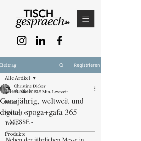
Registrieren
Beitrag
Alle Artikel
Christine Dicker
Alle Artikel
25. Mai 2023
2 Min. Lesezeit
Ganzjährig, weltweit und
News
digital: spoga+gafa 365
Konzepte
- MESSE - 
Trends
Produkte
Neben der jährlichen Messe in 