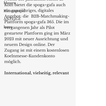
Messen
Köln bietet die spoga+gafa auch 
ein ganzjähriges, digitales 
Hintergrund
Angebot: die  B2B-Matchmaking-
ANZEIGE
Plattform spoga+gafa 365. Die im 
Intro
vergangenen Jahr als Pilot 
gestartete Plattform ging im März 
2023 mit neuer Ausrichtung und 
neuem Design online. Der 
Zugang ist mit einem kostenlosen 
Koelnmesse-Kundenkonto 
möglich.
International, vielseitig, relevant