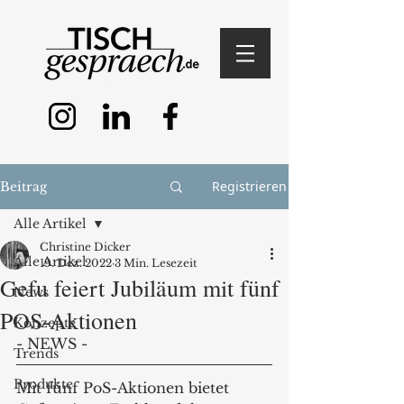
Registrieren
Beitrag
Alle Artikel
Christine Dicker
Alle Artikel
19. Dez. 2022
3 Min. Lesezeit
Gefu feiert Jubiläum mit fünf
News
POS-Aktionen
Konzepte
- NEWS - 
Trends
Produkte
Mit fünf PoS-Aktionen bietet 