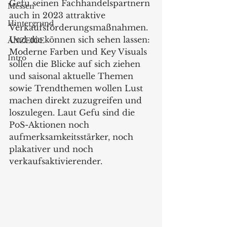
Gefu seinen Fachhandelspartnern 
Messen
auch in 2023 attraktive 
Hintergrund
Verkaufsförderungsmaßnahmen. 
Und die können sich sehen lassen: 
ANZEIGE
Moderne Farben und Key Visuals 
Intro
sollen die Blicke auf sich ziehen 
und saisonal aktuelle Themen 
sowie Trendthemen wollen Lust 
machen direkt zuzugreifen und 
loszulegen. Laut Gefu sind die 
PoS-Aktionen noch 
aufmerksamkeitsstärker, noch 
plakativer und noch 
verkaufsaktivierender.  