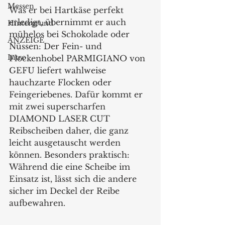
Messen
Was er bei Hartkäse perfekt 
erledigt, übernimmt er auch 
Hintergrund
mühelos bei Schokolade oder 
ANZEIGE
Nüssen: Der Fein- und 
Intro
Flockenhobel PARMIGIANO von 
GEFU liefert wahlweise 
hauchzarte Flocken oder 
Feingeriebenes. Dafür kommt er 
mit zwei superscharfen 
DIAMOND LASER CUT 
Reibscheiben daher, die ganz 
leicht ausgetauscht werden 
können. Besonders praktisch: 
Während die eine Scheibe im 
Einsatz ist, lässt sich die andere 
sicher im Deckel der Reibe 
aufbewahren.