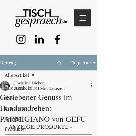
Registrieren
Beitrag
Alle Artikel
Christine Dicker
Alle Artikel
18. Okt. 2023
1 Min. Lesezeit
Geriebener Genuss im
News
Handumdrehen:
Konzepte
PARMIGIANO von GEFU
Trends
- ANZEIGE: PRODUKTE - 
Produkte