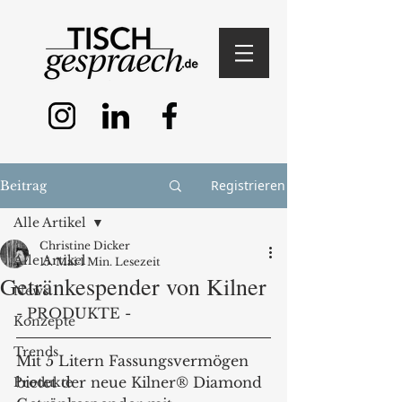
Registrieren
Beitrag
Alle Artikel
Christine Dicker
Alle Artikel
15. Mai
1 Min. Lesezeit
Getränkespender von Kilner
News
- PRODUKTE -
Konzepte
Trends
Mit 5 Litern Fassungsvermögen 
bietet der neue Kilner® Diamond 
Produkte