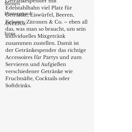
Getränkespender mit 
Messen
Edelstahlhahn viel Platz für 
Hintergrund
Getränke, Eiswürfel, Beeren, 
Kräuter, Zitronen & Co. – eben all 
ANZEIGE
das, was man so braucht, um sein 
Intro
individuelles Mixgetränk 
zusammen zustellen. Damit ist 
der Getränkespender das richtige 
Accessoires für Partys und zum 
Servieren und Aufgießen 
verschiedener Getränke wie 
Fruchtsäfte, Cocktails oder 
Softdrinks.