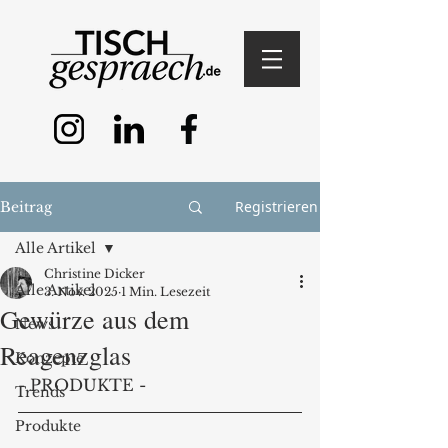
Registrieren
Beitrag
Alle Artikel
Christine Dicker
Alle Artikel
3. Nov. 2025
1 Min. Lesezeit
Gewürze aus dem
News
Reagenzglas
Konzepte
- PRODUKTE -
Trends
Produkte