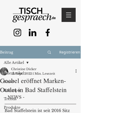
Registrieren
Beitrag
Alle Artikel
Christine Dicker
Alle Artikel
12. Sept. 2022
1 Min. Lesezeit
Goebel eröffnet Marken-
News
Outlet in Bad Staffelstein
Konzepte
- NEWS - 
Trends
Produkte
Bad Staffelstein ist seit 2016 Sitz 