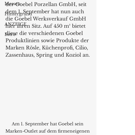
Messen
der Goebel Porzellan GmbH, seit 
dem 1. September hat nun auch 
Hintergrund
die Goebel Werksverkauf GmbH 
ANZEIGE
hier ihren Sitz. Auf 450 m² bietet 
diese die verschiedenen Goebel 
Intro
Produktlinien sowie Produkte der 
Marken Rösle, Küchenprofi, Cilio, 
Zassenhaus, Spring und Koziol an.
Am 1. September hat Goebel sein 
Marken-Outlet auf dem firmeneigenen 