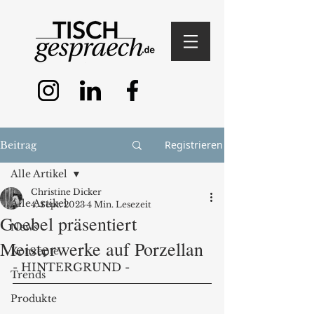
Registrieren
Beitrag
Alle Artikel
Christine Dicker
Alle Artikel
4. Sept. 2023
4 Min. Lesezeit
Goebel präsentiert
News
Meisterwerke auf Porzellan
Konzepte
- HINTERGRUND - 
Trends
Produkte