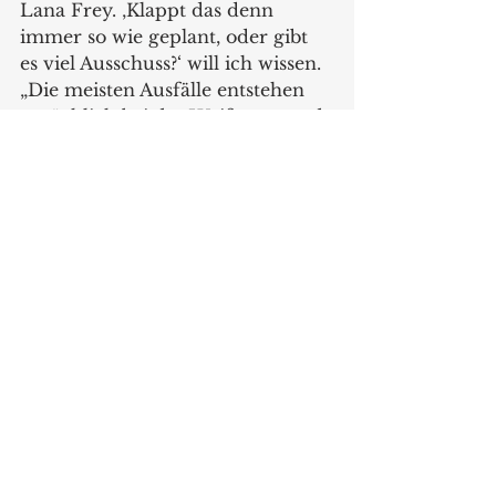
Lana Frey. ‚Klappt das denn 
immer so wie geplant, oder gibt 
es viel Ausschuss?‘ will ich wissen. 
„Die meisten Ausfälle entstehen 
tatsächlich bei der Weißware und 
nur ein kleiner Anteil bei den 
Schiebebildern. Darauf sind wir 
stolz“, so Uwe Dzyck. Daniela 
Vetter ergänzt: „Nicht alle Farben, 
mit denen ein Künstler malt, sind 
auch keramisch so umsetzbar. Da 
muss man sich annähern.“ 