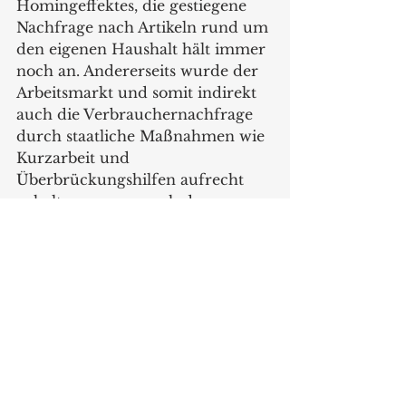
Homingeffektes, die gestiegene 
Nachfrage nach Artikeln rund um 
den eigenen Haushalt hält immer 
noch an. Andererseits wurde der 
Arbeitsmarkt und somit indirekt 
auch die Verbrauchernachfrage 
durch staatliche Maßnahmen wie 
Kurzarbeit und 
Überbrückungshilfen aufrecht 
gehalten, wovon auch der 
Fachhandel profitiert hat.
Der Handelsverband Deutschland 
schaut mit einem 
hoffnungsvollen Blick auf die 
weitere gesamtwirtschaftliche 
Entwicklung. Gründe hierfür 
sind die zuletzt gesunkenen 
Energiepreise, die schwindende 