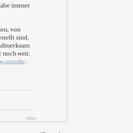
 habe immer 
ien, von 
tellt sind, 
 Aufmerksam 
t noch weit.
w.monde-