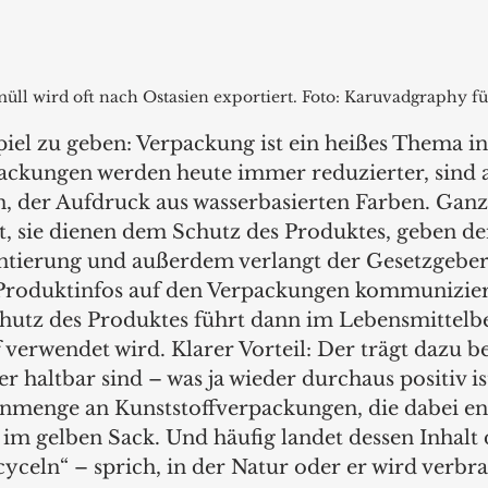
ll wird oft nach Ostasien exportiert. Foto: Karuvadgraphy f
iel zu geben: Verpackung ist ein heißes Thema in
ckungen werden heute immer reduzierter, sind a
, der Aufdruck aus wasserbasierten Farben. Ganz
t, sie dienen dem Schutz des Produktes, geben d
tierung und außerdem verlangt der Gesetzgeber,
 Produktinfos auf den Verpackungen kommunizier
hutz des Produktes führt dann im Lebensmittelbe
f verwendet wird. Klarer Vorteil: Der trägt dazu be
r haltbar sind – was ja wieder durchaus positiv ist
 Unmenge an Kunststoffverpackungen, die dabei ent
im gelben Sack. Und häufig landet dessen Inhalt 
celn“ – sprich, in der Natur oder er wird verbra