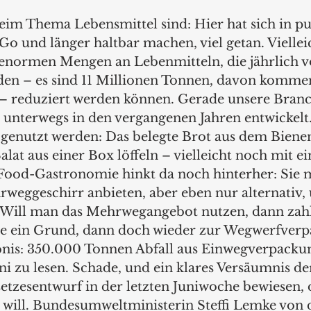
im Thema Lebensmittel sind: Hier hat sich in p
 und länger haltbar machen, viel getan. Vielleic
e enormen Mengen an Lebenmitteln, die jährlich v
en – es sind 11 Millionen Tonnen, davon kommen
 – reduziert werden können. Gerade unsere Branc
r unterwegs in den vergangenen Jahren entwickelt.
genutzt werden: Das belegte Brot aus dem Biene
alat aus einer Box löffeln – vielleicht noch mit 
-Food-Gastronomie hinkt da noch hinterher: Sie 
rweggeschirr anbieten, aber eben nur alternativ, 
 Will man das Mehrwegangebot nutzen, dann zahl
ele ein Grund, dann doch wieder zur Wegwerfver
bnis: 350.000 Tonnen Abfall aus Einwegverpackun
ni zu lesen. Schade, und ein klares Versäumnis der
tzesentwurf in der letzten Juniwoche bewiesen, d
 will. Bundesumweltministerin Steffi Lemke von