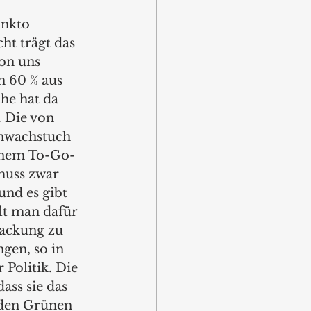
unkto 
ht trägt das 
on uns 
 60 % aus 
he hat da 
 Die von 
nwachstuch 
einem To-Go-
muss zwar 
und es gibt 
t man dafür 
packung zu 
gen, so in 
 Politik. Die 
ass sie das 
 den Grünen 