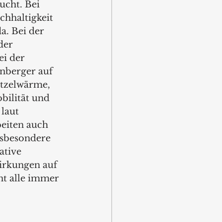
cht. Bei 
hhaltigkeit 
a. Bei der 
der 
i der 
nberger auf 
tzelwärme, 
ilität und 
laut 
eiten auch 
nsbesondere 
ative 
wirkungen auf 
ht alle immer 