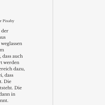
ür Pixaby
 der 
us 
 weglassen 
em 
 dass auch 
t werden 
reich dazu, 
i, dass 
. Die 
steht. Die 
dann in 
nnt.  