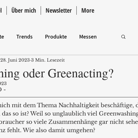
l
Über mich
Newsletter
More
te
Trends
Produkte
Messen
28. Juni 2023
3 Min. Lesezeit
Intro
ing oder Greenacting?
023
 - 
ch mit dem Thema Nachhaltigkeit beschäftige, de
das so ist? Weil so unglaublich viel Greenwashing
rbraucher so viele Zusammenhänge gar nicht sehe
nz fehlt. Wie also damit umgehen?  