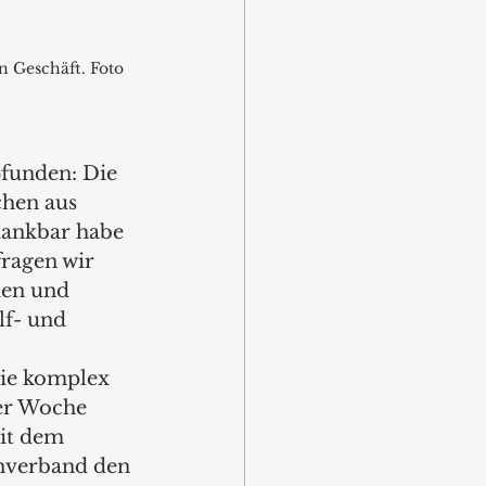
 Geschäft. Foto 
funden: Die 
hen aus 
dankbar habe 
ragen wir 
den und 
lf- und 
wie komplex 
er Woche 
it dem 
nverband den 