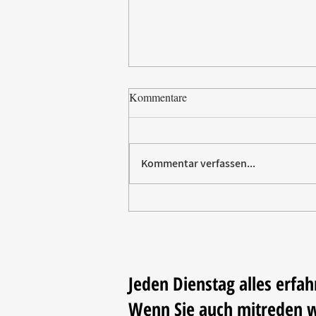
Kommentare
Kommentar verfassen...
Paw Patrol erobert die
Backstube – sichern Sie sich
jetzt Ihre Kollektion!
Jeden Dienstag alles erfah
Wenn Sie auch mitreden 