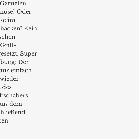
 Garnelen 
müse? Oder 
se im 
rbacken? Kein 
schen 
Grill-
esetzt. Super 
abung: Der 
anz einfach 
wieder 
 des 
fschabers 
 aus dem 
chließend 
ten 