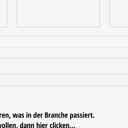
Tischdekoration mit Mehrwert:
Weihn
Stilvolle Akzente mit
LUM
LECHUZA-Pflanzgefäßen
ren, was in der Branche passiert.
wollen, dann
hier
clicken...