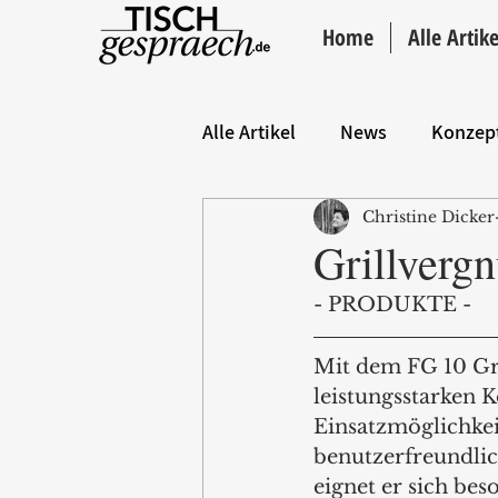
Home
Alle Artike
Alle Artikel
News
Konzep
Christine Dicker
Hintergrund
ANZEIGE
Grillverg
- PRODUKTE -
Mit dem FG 10 Gri
leistungsstarken K
Einsatzmöglichkei
benutzerfreundli
eignet er sich be