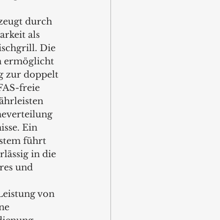
zeugt durch 
arkeit als 
schgrill. Die 
 ermöglicht 
g zur doppelt 
FAS-freie 
hrleisten 
everteilung 
isse. Ein 
ystem führt 
lässig in die 
res und 
Leistung von 
ne 