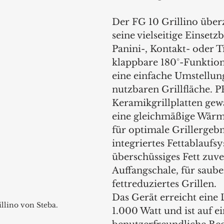
Der FG 10 Grillino über
seine vielseitige Einsetzb
Panini-, Kontakt- oder Ti
klappbare 180°-Funktion
eine einfache Umstellun
nutzbaren Grillfläche. P
Keramikgrillplatten gewä
eine gleichmäßige Wärm
für optimale Grillergebn
integriertes Fettablaufs
überschüssiges Fett zuver
Auffangschale, für saube
fettreduziertes Grillen.
Das Gerät erreicht eine 
llino von Steba.
1.000 Watt und ist auf ei