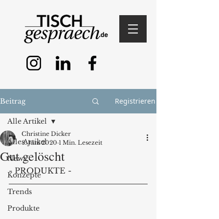
Registrieren
Beitrag
Alle Artikel
Christine Dicker
Alle Artikel
8. Juni 2020
1 Min. Lesezeit
Gut gelöscht
News
- PRODUKTE -
Konzepte
Trends
Produkte