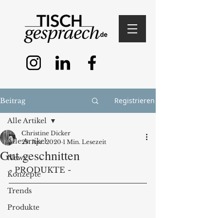
Registrieren
Beitrag
Alle Artikel
Christine Dicker
Alle Artikel
29. Apr. 2020
1 Min. Lesezeit
Gut geschnitten
News
- PRODUKTE - 
Konzepte
Trends
Produkte