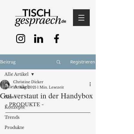
Registrieren
Beitrag
Alle Artikel
Christine Dicker
Alle Artikel
19. Aug. 2021
1 Min. Lesezeit
Gut verstaut in der Handybox
News
- PRODUKTE -
Konzepte
Trends
Produkte