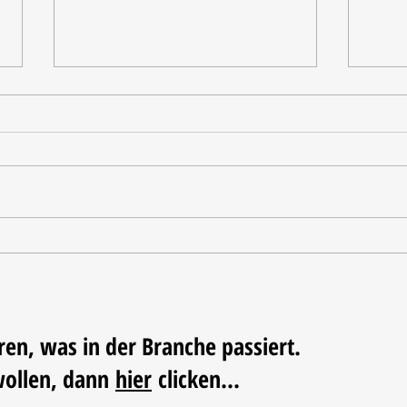
Tischdekoration mit Mehrwert:
Weihn
Stilvolle Akzente mit
LUM
LECHUZA-Pflanzgefäßen
ren, was in der Branche passiert.
wollen, dann
hier
clicken...