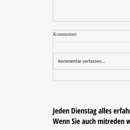
Kommentare
Kommentar verfassen...
Paw Patrol erobert die
Backstube – sichern Sie sich
jetzt Ihre Kollektion!
Jeden Dienstag alles erfah
Wenn Sie auch mitreden 