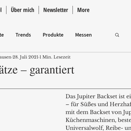
l
Über mich
Newsletter
More
te
Trends
Produkte
Messen
ausen
28. Juli 2021
1 Min. Lesezeit
Intro
tze – garantiert
Das Jupiter Backset ist e
– für Süßes und Herzhaf
mit dem Backset von Jup
Küchenmaschinen, beste
Universalwolf, Reibe- u