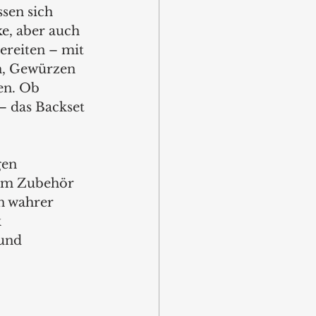
sen sich 
e, aber auch 
ereiten – mit 
, Gewürzen 
en. Ob 
– das Backset 
gen 
em Zubehör 
n wahrer 
 
und 