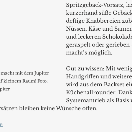
Spritzgebäck-Vorsatz, las
kurzerhand süße Gebäck
deftige Knabbereien zub
Nüssen, Käse und Samen
und leckeren Schokolad
geraspelt oder gerieben 
macht’s möglich.
Gut zu wissen: Mit weni
gemacht mit dem Jupiter 
Handgriffen und weiter
uf kleinem Raum! Foto: 
wird aus dem Backset ei
piter
Küchenallrounder. Dank
Systemantrieb als Basis 
sätzen bleiben keine Wünsche offen.
e