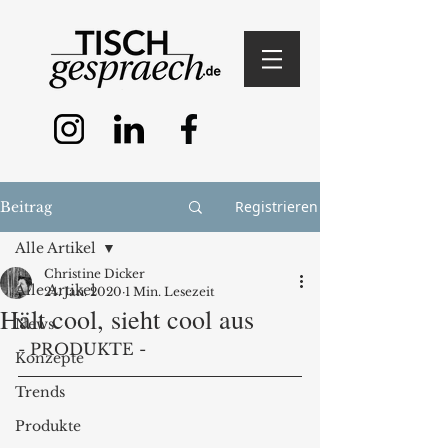
Registrieren
Beitrag
Alle Artikel
Christine Dicker
Alle Artikel
24. Jan. 2020
1 Min. Lesezeit
Hält cool, sieht cool aus
News
- PRODUKTE -
Konzepte
Trends
Produkte