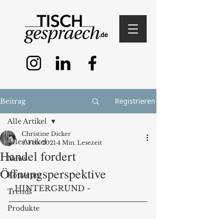
Registrieren
Beitrag
Alle Artikel
Christine Dicker
Alle Artikel
8. Feb. 2021
4 Min. Lesezeit
Handel fordert
News
Öffnungsperspektive
Konzepte
- HINTERGRUND - 
Trends
Produkte