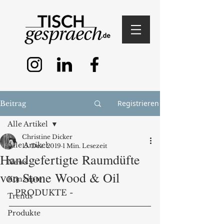
Registrieren
Beitrag
Alle Artikel
Christine Dicker
Alle Artikel
15. Dez. 2019
1 Min. Lesezeit
Handgefertigte Raumdüfte
News
von Stone Wood & Oil
Konzepte
- PRODUKTE -
Trends
Produkte