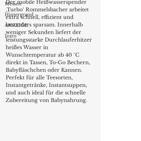
Der mobile Heißwasserspender 
Messen
‚Turbo‘ Rommelsbacher arbeitet 
Hintergrund
extra schnell, effizient und 
besonders sparsam. Innerhalb 
ANZEIGE
weniger Sekunden liefert der 
Intro
leistungsstarke Durchlauferhitzer 
heißes Wasser in 
Wunschtemperatur ab 40 °C 
direkt in Tassen, To-Go Bechern, 
Babyfläschchen oder Kannen. 
Perfekt für alle Teesorten, 
Instantgetränke, Instantsuppen, 
und auch ideal für die schnelle 
Zubereitung von Babynahrung. 