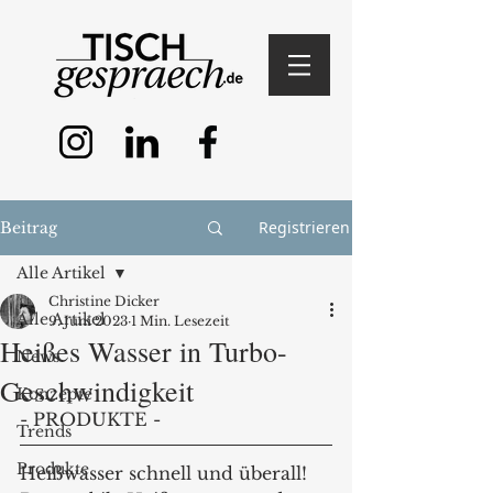
Registrieren
Beitrag
Alle Artikel
Christine Dicker
Alle Artikel
9. Juni 2023
1 Min. Lesezeit
Heißes Wasser in Turbo-
News
Geschwindigkeit
Konzepte
- PRODUKTE - 
Trends
Produkte
Heißwasser schnell und überall! 