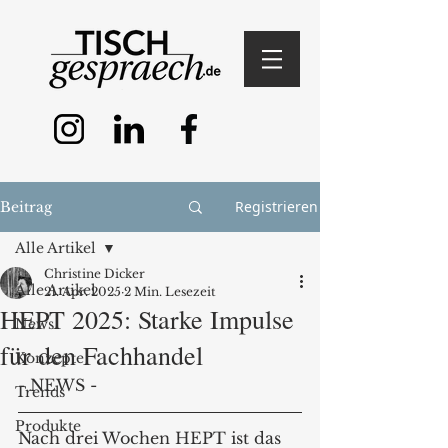
Registrieren
Beitrag
Alle Artikel
Christine Dicker
Alle Artikel
21. Apr. 2025
2 Min. Lesezeit
HEPT 2025: Starke Impulse
News
für den Fachhandel
Konzepte
- NEWS -
Trends
Produkte
Nach drei Wochen HEPT ist das 