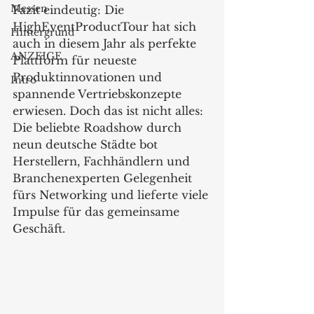
Messen
Fazit eindeutig: Die 
HighEventProductTour hat sich 
Hintergrund
auch in diesem Jahr als perfekte 
ANZEIGE
Plattform für neueste 
Produktinnovationen und 
Intro
spannende Vertriebskonzepte 
erwiesen. Doch das ist nicht alles: 
Die beliebte Roadshow durch 
neun deutsche Städte bot 
Herstellern, Fachhändlern und 
Branchenexperten Gelegenheit 
fürs Networking und lieferte viele 
Impulse für das gemeinsame 
Geschäft.