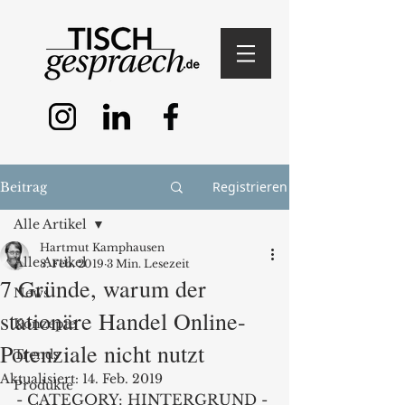
Registrieren
Beitrag
Alle Artikel
Hartmut Kamphausen
Alle Artikel
8. Feb. 2019
3 Min. Lesezeit
7 Gründe, warum der
News
stationäre Handel Online-
Konzepte
Potenziale nicht nutzt
Trends
Aktualisiert:
14. Feb. 2019
Produkte
- CATEGORY: HINTERGRUND -