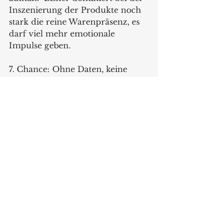
Inszenierung der Produkte noch 
stark die reine Warenpräsenz, es 
darf viel mehr emotionale 
Impulse geben. 
7. Chance: Ohne Daten, keine 
Kundenbindung
Ein weiterer Hoffnungsträger auf 
dem Weg zum 
kanalübergreifenden 
Einkaufserlebnis ist der 
datengetriebene Handel. Zwar ist 
die persönliche Kundenansprache 
auf Basis einer vorherigen 
(gesetzeskonformen) 
Datenanalyse bei den meisten 
regionalen Händlern noch 
Zukunftsmusik. Aber Größen wie 