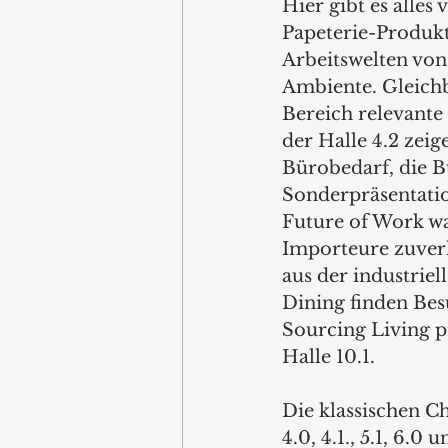
Hier gibt es alles
Papeterie-Produk
Arbeitswelten von
Ambiente. Gleichb
Bereich relevante
der Halle 4.2 zei
Bürobedarf, die B
Sonderpräsentati
Future of Work wa
Importeure zuverl
aus der industrie
Dining finden Bes
Sourcing Living pr
Halle 10.1. 
Die klassischen C
4.0, 4.1., 5.1, 6.0