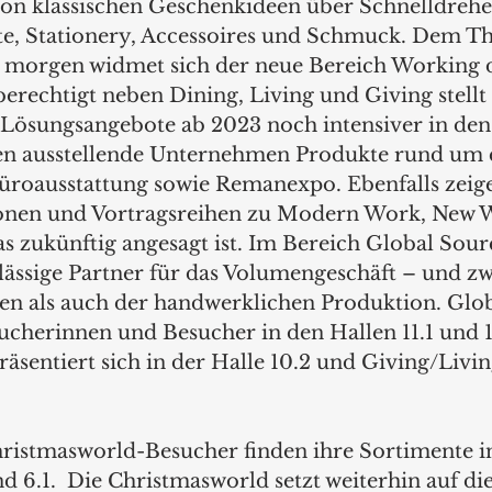
 von klassischen Geschenkideen über Schnelldrehe
te, Stationery, Accessoires und Schmuck. Dem T
 morgen widmet sich der neue Bereich Working 
erechtigt neben Dining, Living und Giving stellt 
 Lösungsangebote ab 2023 noch intensiver in den 
gen ausstellende Unternehmen Produkte rund um 
üroausstattung sowie Remanexpo. Ebenfalls zeig
onen und Vortragsreihen zu Modern Work, New 
s zukünftig angesagt ist. Im Bereich Global Sour
ässige Partner für das Volumengeschäft – und z
llen als auch der handwerklichen Produktion. Glo
ucherinnen und Besucher in den Hallen 11.1 und 1
äsentiert sich in der Halle 10.2 und Giving/Livin
hristmasworld-Besucher finden ihre Sortimente i
 und 6.1.  Die Christmasworld setzt weiterhin auf die