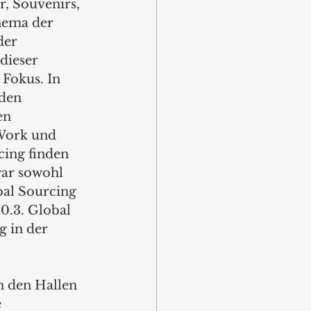
r, Souvenirs, 
hema der 
der 
dieser 
Fokus. In 
den 
en 
Work und 
cing finden 
war sowohl 
bal Sourcing 
0.3. Global 
g in der 
n den Hallen 
 