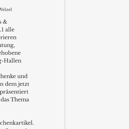
Welzel
s & 
1 alle 
rieren 
tung, 
gehobene 
g-Hallen 
 
chenke und 
in dem jetzt 
präsentiert 
m das Thema 
chenkartikel. 