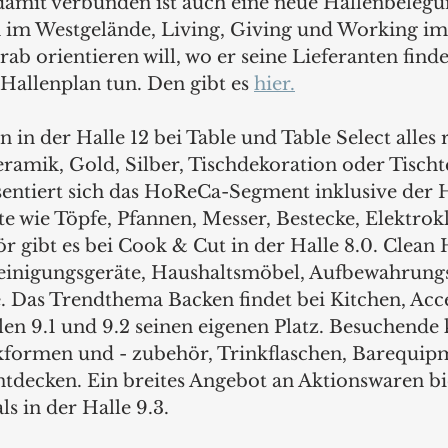
damit verbunden ist auch eine neue Hallenbelegu
n im Westgelände, Living, Giving und Working im
ab orientieren will, wo er seine Lieferanten finde
 Hallenplan tun. Den gibt es 
hier.
 in der Halle 12 bei Table und Table Select alles
eramik, Gold, Silber, Tischdekoration oder Tischte
äsentiert sich das HoReCa-Segment inklusive der
 wie Töpfe, Pfannen, Messer, Bestecke, Elektrokl
gibt es bei Cook & Cut in der Halle 8.0. Clean 
Reinigungsgeräte, Haushaltsmöbel, Aufbewahrung
Das Trendthema Backen findet bei Kitchen, Acce
len 9.1 und 9.2 seinen eigenen Platz. Besuchende 
kformen und - zubehör, Trinkflaschen, Barequip
ntdecken. Ein breites Angebot an Aktionswaren bie
s in der Halle 9.3. 