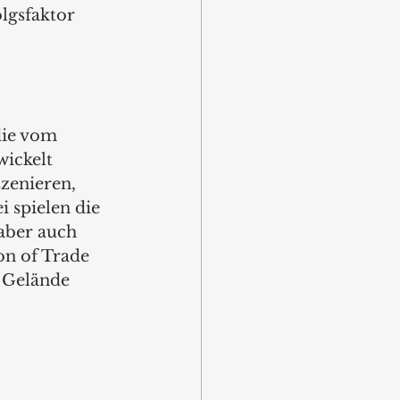
lgsfaktor 
ie vom 
ickelt 
zenieren, 
 spielen die 
aber auch 
on of Trade 
 Gelände 