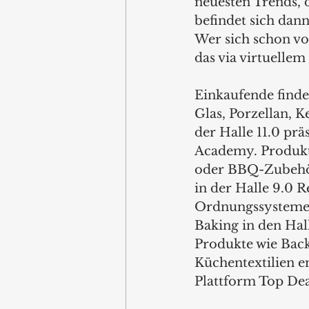
neuesten Trends, 
befindet sich dan
Wer sich schon vor
das via virtuellem
Einkaufende finden
Glas, Porzellan, K
der Halle 11.0 pr
Academy. Produkte
oder BBQ-Zubehör 
in der Halle 9.0 
Ordnungssysteme. 
Baking in den Hal
Produkte wie Bac
Küchentextilien e
Plattform Top Deal