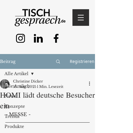
Registrieren
Beitrag
Alle Artikel
Christine Dicker
Alle Artikel
16. Aug. 2021
1 Min. Lesezeit
HOMI lädt deutsche Besucher
News
ein
Konzepte
- MESSE - 
Trends
Produkte