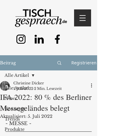
Registrieren
Beitrag
Alle Artikel
Christine Dicker
Alle Artikel
1. Juli 2022
2 Min. Lesezeit
IFA 2022: 80 % des Berliner
News
Messegeländes belegt
Konzepte
Aktualisiert:
5. Juli 2022
Trends
- MESSE - 
Produkte