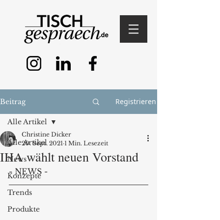
Registrieren
Beitrag
Alle Artikel
Christine Dicker
Alle Artikel
20. Sept. 2021
1 Min. Lesezeit
IHA wählt neuen Vorstand
News
- NEWS - 
Konzepte
Trends
Produkte