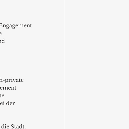
 Engagement 
e 
nd 
h-private 
vement 
te 
ei der 
ie Stadt. 