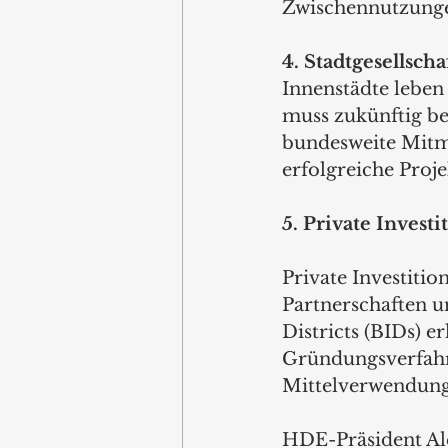
Zwischennutzunge
4. Stadtgesellscha
Innenstädte lebe
muss zukünftig bes
bundesweite Mitma
erfolgreiche Proj
5. Private Invest
Private Investitio
Partnerschaften 
Districts (BIDs) e
Gründungsverfahre
Mittelverwendung
HDE-Präsident Ale