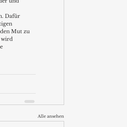
der und 
n. Dafür 
tigen 
den Mut zu 
 wird 
e 
Alle ansehen