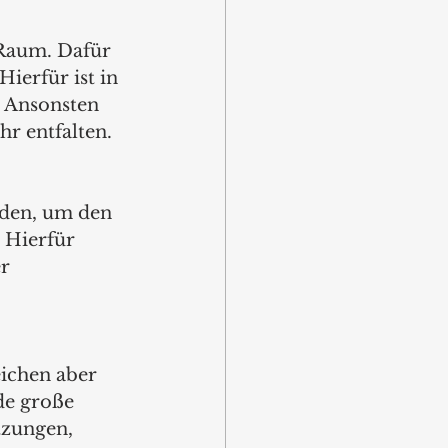
 Raum. Dafür 
erfür ist in 
 Ansonsten 
r entfalten.
rden, um den 
 Hierfür 
r 
ichen aber 
de große 
tzungen, 