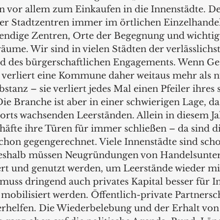
vor allem zum Einkaufen in die Innenstädte. Des
er Stadtzentren immer im örtlichen Einzelhandel.
bendige Zentren, Orte der Begegnung und wichtige
me. Wir sind in vielen Städten der verlässlichst
nd des bürgerschaftlichen Engagements. Wenn Ge
 verliert eine Kommune daher weitaus mehr als n
stanz – sie verliert jedes Mal einen Pfeiler ihres 
e Branche ist aber in einer schwierigen Lage, da
rorts wachsenden Leerständen. Allein in diesem J
äfte ihre Türen für immer schließen – da sind di
on gegengerechnet. Viele Innenstädte sind scho
 Deshalb müssen Neugründungen von Handelsunt
dert und genutzt werden, um Leerstände wieder mi
muss dringend auch privates Kapital besser für In
 mobilisiert werden. Öffentlich-private Partnersc
erhelfen. Die Wiederbelebung und der Erhalt von