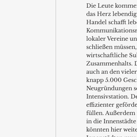
Die Leute kommen 
das Herz lebendig
Handel schafft le
Kommunikationsräu
lokaler Vereine u
schließen müssen,
wirtschaftliche Sub
Zusammenhalts. Di
auch an den viele
knapp 5.000 Gesch
Neugründungen sch
Intensivstation.
effizienter geför
füllen. Außerdem 
in die Innenstädte
könnten hier weit