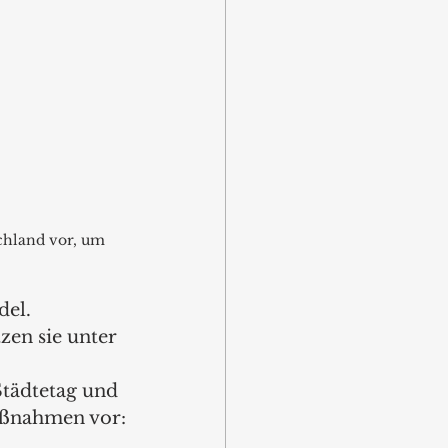
hland vor, um 
el. 
en sie unter 
tädtetag und 
aßnahmen vor: