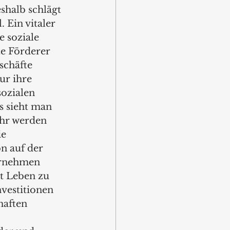
halb schlägt 
 Ein vitaler 
 soziale 
e Förderer 
schäfte 
ur ihre 
sozialen 
s sieht man 
ahr werden 
e 
n auf der 
ernehmen 
t Leben zu 
vestitionen 
haften 
 