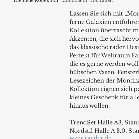
Die neue Kollektion "Mondnacht" von räder.
Lassen Sie sich mit „Mo
ferne Galaxien entführen
Kollektion überrascht m
Akzenten, die sich hervo
das klassische räder Des
Perfekt für Weltraum Fan
die es gerne werden woll
hübschen Vasen, Fenster
Lesezeichen der Mondna
Kollektion eignen sich pe
kleines Geschenk für alle
hinaus wollen. 
TrendSet Halle A3, Stan
Nordstil Halle A 3.0, St
www.raeder.de 