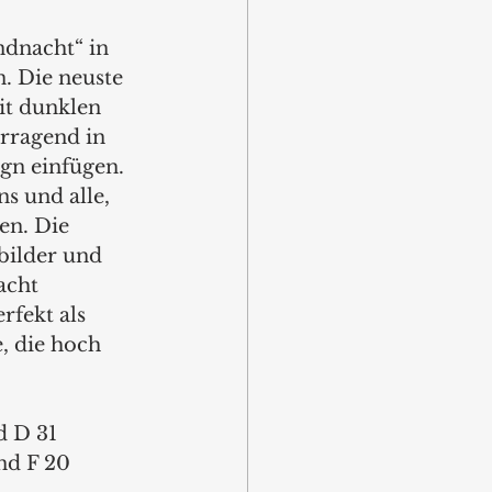
ndnacht“ in 
. Die neuste 
it dunklen 
rragend in 
ign einfügen. 
s und alle, 
en. Die 
bilder und 
cht 
rfekt als 
, die hoch 
d D 31
and F 20