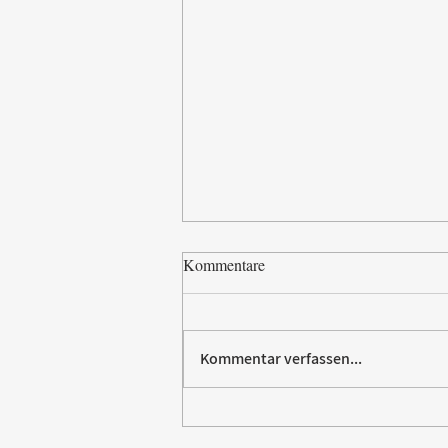
Kommentare
Kommentar verfassen...
Paw Patrol erobert die
Backstube – sichern Sie sich