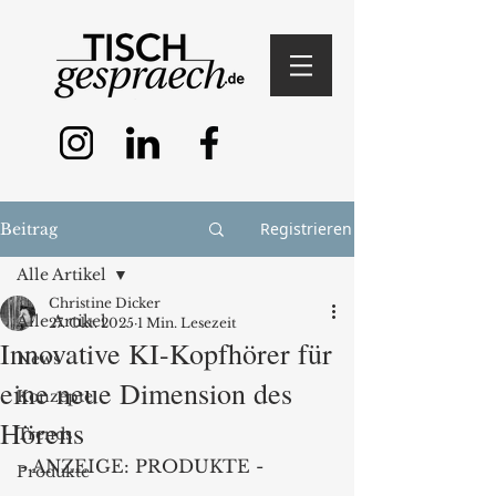
Registrieren
Beitrag
Alle Artikel
Christine Dicker
Alle Artikel
27. Okt. 2025
1 Min. Lesezeit
Innovative KI-Kopfhörer für
News
eine neue Dimension des
Konzepte
Hörens
Trends
- ANZEIGE: PRODUKTE -
Produkte