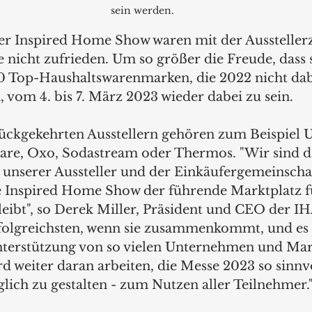
sein werden.
der Inspired Home Show waren mit der Ausstellerz
 nicht zufrieden. Um so größer die Freude, dass s
0 Top-Haushaltswarenmarken, die 2022 nicht dab
, vom 4. bis 7. März 2023 wieder dabei zu sein.  
rückgekehrten Ausstellern gehören zum Beispiel
are, Oxo, Sodastream oder Thermos. "Wir sind d
 unserer Aussteller und der Einkäufergemeinschaf
ie Inspired Home Show der führende Marktplatz f
eibt", so Derek Miller, Präsident und CEO der IH
folgreichsten, wenn sie zusammenkommt, und es i
nterstützung von so vielen Unternehmen und Mar
d weiter daran arbeiten, die Messe 2023 so sinnv
lich zu gestalten - zum Nutzen aller Teilnehmer.