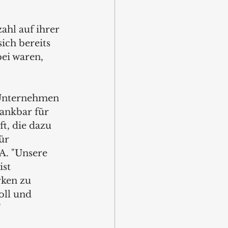
ahl auf ihrer 
ich bereits 
ei waren, 
 Unternehmen 
ankbar für 
t, die dazu 
ür 
A. "Unsere 
st 
ken zu 
oll und 
"