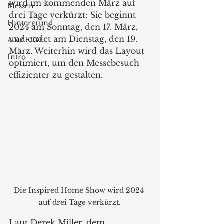
wird im kommenden März auf 
Messen
drei Tage verkürzt: Sie beginnt 
Hintergrund
2024 am Sonntag, den 17. März, 
und endet am Dienstag, den 19. 
ANZEIGE
März. Weiterhin wird das Layout 
Intro
optimiert, um den Messebesuch 
effizienter zu gestalten.  
Die Inspired Home Show wird 2024 
auf drei Tage verkürzt.
Laut Derek Miller, dem 