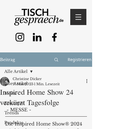
Registrieren
Beitrag
Alle Artikel
Christine Dicker
Alle Artikel
9. Mai 2023
1 Min. Lesezeit
Inspired Home Show 24
News
verkürzt Tagesfolge
Konzepte
 - MESSE - 
Trends
Produkte
Die Inspired Home Show® 2024 