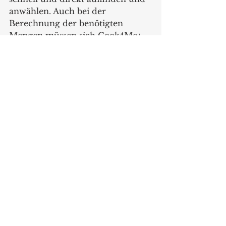
anwählen. Auch bei der 
Berechnung der benötigten 
Mengen müssen sich Cook4Me+ 
Connect-Besitzer keine Gedanken 
machen: Der Multikocher 
berechnet die Zutaten je nach 
Wahl für zwei, vier oder sechs 
Personen. 
www.krups.de 
Produkte
Alle ansehen
Aktuelle Beiträge