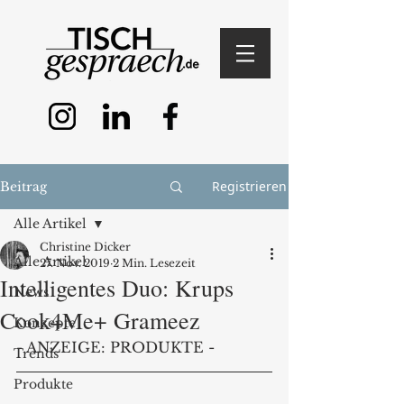
Registrieren
Beitrag
Alle Artikel
Christine Dicker
Alle Artikel
27. Nov. 2019
2 Min. Lesezeit
Intelligentes Duo: Krups
News
Cook4Me+ Grameez
Konzepte
- ANZEIGE: PRODUKTE -
Trends
Produkte