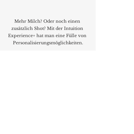
Mehr Milch? Oder noch einen 
zusätzlich Shot? Mit der Intuition 
Experience+ hat man eine Fülle von 
Personalisierungsmöglichkeiten.
Die patentierte Krups Quattro 
Force Technologie sorgt auf vier 
Arten für optimale 
Kaffeeergebnisse:
1. Die robusten Kegelmahlwerke 
aus Edelstahl mahlen die 
Kaffeebohnen präzise, schonend, 
gleichmäßig und sehr schnell zu 
einem feinen, qualitativ 
hochwertigen Kaffeemehl. Dies 
sorgt für eine Zeitersparnis von 