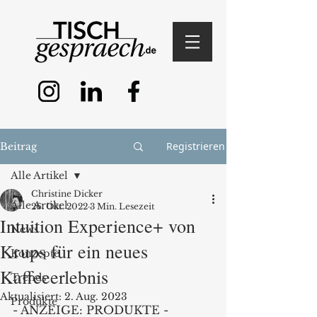
Registrieren
Beitrag
Alle Artikel
Christine Dicker
Alle Artikel
26. Okt. 2022
3 Min. Lesezeit
Intuition Experience+ von
News
Krups für ein neues
Konzepte
Kaffeeerlebnis
Trends
Aktualisiert:
2. Aug. 2023
Produkte
- ANZEIGE: PRODUKTE - 