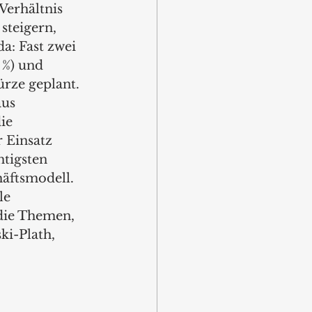
Verhältnis 
steigern, 
: Fast zwei 
 %) und 
rze geplant. 
us 
ie 
 Einsatz 
tigsten 
äftsmodell. 
le 
die Themen, 
ki-Plath, 