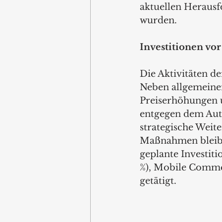
aktuellen Herausf
wurden.  
Investitionen vo
Die Aktivitäten de
Neben allgemeine
Preiserhöhungen u
entgegen dem Auto
strategische Weite
Maßnahmen bleibe
geplante Investit
%), Mobile Commer
getätigt.  