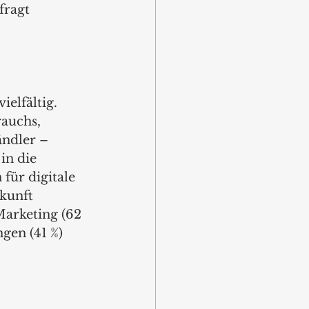
fragt 
elfältig. 
auchs, 
ndler – 
in die 
für digitale 
kunft 
Marketing (62 
gen (41 %) 