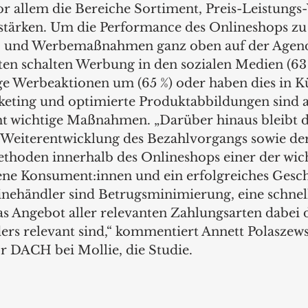
r allem die Bereiche Sortiment, Preis-Leistungs-
stärken. Um die Performance des Onlineshops zu 
- und Werbemaßnahmen ganz oben auf der Agenda
gten schalten Werbung in den sozialen Medien (63
ge Werbeaktionen um (65 %) oder haben dies in Kü
eting und optimierte Produktabbildungen sind a
t wichtige Maßnahmen. „Darüber hinaus bleibt d
Weiterentwicklung des Bezahlvorgangs sowie der
hoden innerhalb des Onlineshops einer der wich
ene Konsument:innen und ein erfolgreiches Gesch
inehändler sind Betrugsminimierung, eine schnel
as Angebot aller relevanten Zahlungsarten dabei 
ers relevant sind,“ kommentiert Annett Polaszews
 DACH bei Mollie, die Studie.  