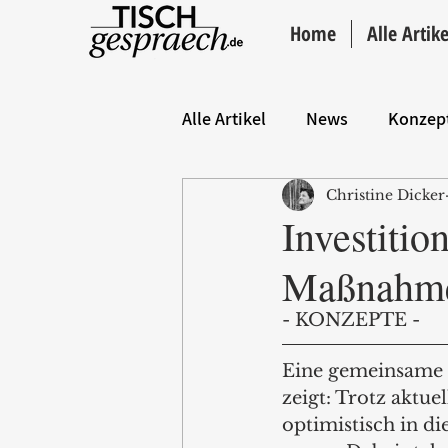
Home
Alle Artike
Alle Artikel
News
Konzep
Christine Dicker
Hintergrund
ANZEIGE
Investitio
Maßnahme 
- KONZEPTE - 
Eine gemeinsame S
zeigt: Trotz aktu
optimistisch in di