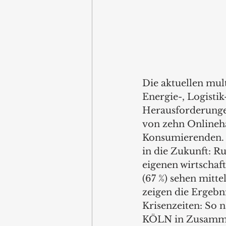
Die aktuellen mul
Energie-, Logisti
Herausforderungen
von zehn Onlineh
Konsumierenden. D
in die Zukunft: Ru
eigenen wirtschaf
(67 %) sehen mitte
zeigen die Ergebn
Krisenzeiten: So 
KÖLN in Zusammena