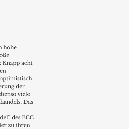
h hohe 
oße 
: Knapp acht 
en 
ptimistisch 
erung der 
benso viele 
ehandels. Das 
 
del“ des ECC 
er zu ihren 