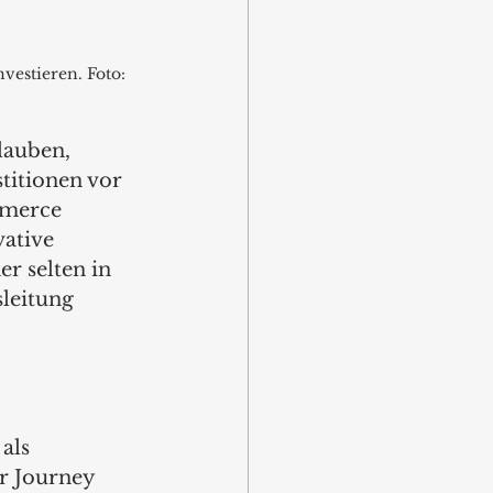
vestieren. Foto: 
lauben, 
stitionen vor 
mmerce 
ative 
 selten in 
leitung 
als 
r Journey 