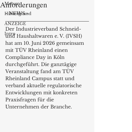
Anforderungen
Messen
- NEWS -
Hintergrund
ANZEIGE
Der Industrieverband Schneid- 
Intro
und Haushaltwaren e. V. (IVSH) 
hat am 10. Juni 2026 gemeinsam 
mit TÜV Rheinland einen 
Compliance Day in Köln 
durchgeführt. Die ganztägige 
Veranstaltung fand am TÜV 
Rheinland Campus statt und 
verband aktuelle regulatorische 
Entwicklungen mit konkreten 
Praxisfragen für die 
Unternehmen der Branche.