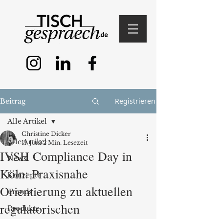
Registrieren
Beitrag
Alle Artikel
Christine Dicker
Alle Artikel
11. Juni
2 Min. Lesezeit
IVSH Compliance Day in
News
Köln: Praxisnahe
Konzepte
Orientierung zu aktuellen
Trends
regulatorischen
Produkte