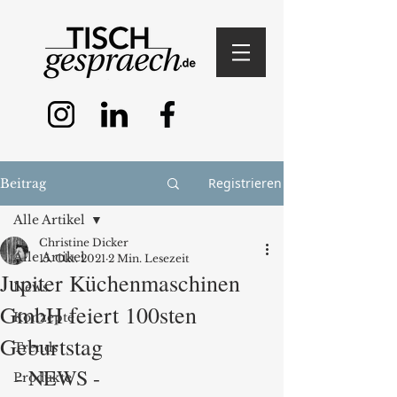
Registrieren
Beitrag
Alle Artikel
Christine Dicker
Alle Artikel
15. Okt. 2021
2 Min. Lesezeit
Jupiter Küchenmaschinen
News
GmbH feiert 100sten
Konzepte
Geburtstag
Trends
- NEWS -
Produkte