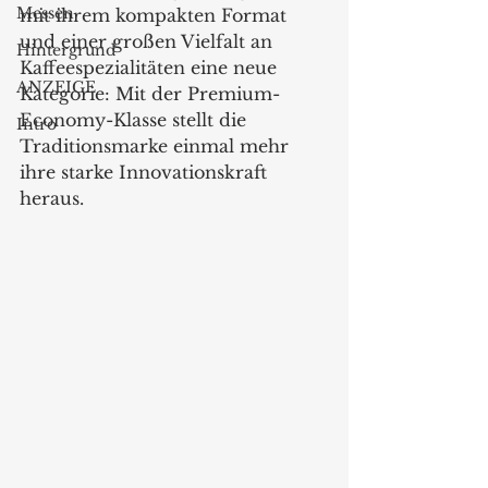
Messen
mit ihrem kompakten Format 
und einer großen Vielfalt an 
Hintergrund
Kaffeespezialitäten eine neue 
ANZEIGE
Kategorie: Mit der Premium-
Economy-Klasse stellt die 
Intro
Traditionsmarke einmal mehr 
ihre starke Innovationskraft 
heraus.