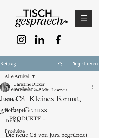
Registrieren
Beitrag
Alle Artikel
Christine Dicker
Alle Artikel
10. Apr. 2024
2 Min. Lesezeit
Jura C8: Kleines Format,
News
großer Genuss
Konzepte
- PRODUKTE -
Trends
Produkte
Die neue C8 von Jura begründet 