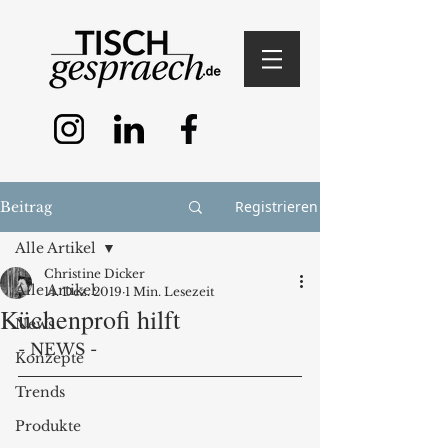
Registrieren
Beitrag
Alle Artikel
Christine Dicker
Alle Artikel
14. Dez. 2019
1 Min. Lesezeit
Küchenprofi hilft
News
- NEWS -
Konzepte
Trends
Produkte