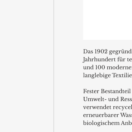
Das 1902 gegründe
Jahrhundert für t
und 100 modernen
langlebige Textili
Fester Bestandtei
Umwelt- und Ressou
verwendet recycel
erneuerbarer Wass
biologischem Anba