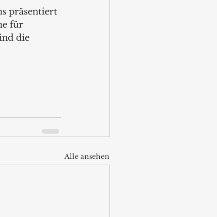
s präsentiert 
e für 
nd die 
Alle ansehen