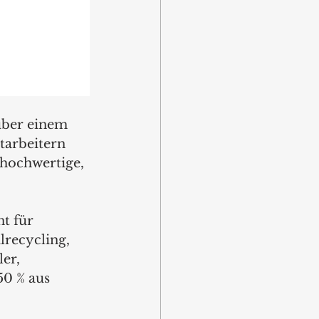
über einem 
tarbeitern 
hochwertige, 
 
t für 
lrecycling, 
er, 
0 % aus 