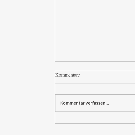
Kommentare
Kommentar verfassen...
Paw Patrol erobert die
Backstube – sichern Sie sich