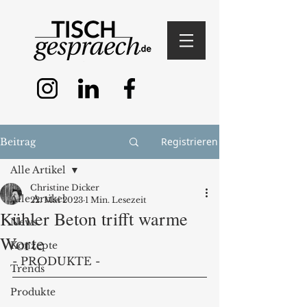
Registrieren
Beitrag
Alle Artikel
Christine Dicker
Alle Artikel
22. Mai 2023
1 Min. Lesezeit
Kühler Beton trifft warme
News
Worte
Konzepte
- PRODUKTE - 
Trends
Produkte