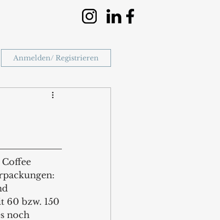
Anmelden/ Registrieren
 Coffee 
erpackungen: 
nd 
t 60 bzw. 150 
s noch 