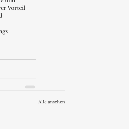
e und 
r Vorteil 
d 
ags 
Alle ansehen