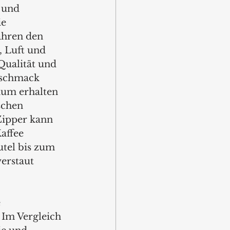
 und 
e 
hren den 
, Luft und 
Qualität und 
eschmack 
aum erhalten 
schen 
Zipper kann 
affee 
el bis zum 
erstaut 
 
 Im Vergleich 