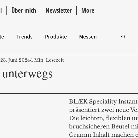
l
Über mich
Newsletter
More
te
Trends
Produkte
Messen
23. Juni 2024
1 Min. Lesezeit
Intro
r unterwegs
BLÆK Speciality Instant
präsentiert zwei neue V
Die leichten, flexiblen u
bruchsicheren Beutel mi
Gramm Inhalt machen e