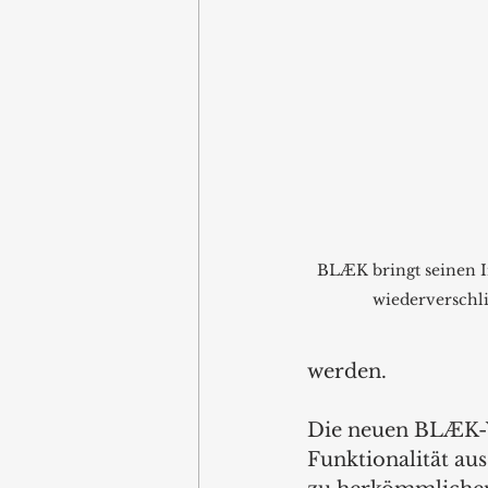
BLÆK bringt seinen In
wiederverschl
werden.
Die neuen BLÆK-V
Funktionalität au