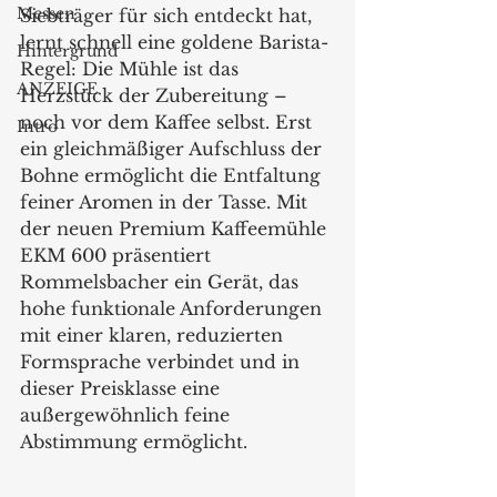
Messen
Siebträger für sich entdeckt hat, 
lernt schnell eine goldene Barista-
Hintergrund
Regel: Die Mühle ist das 
ANZEIGE
Herzstück der Zubereitung – 
noch vor dem Kaffee selbst. Erst 
Intro
ein gleichmäßiger Aufschluss der 
Bohne ermöglicht die Entfaltung 
feiner Aromen in der Tasse. Mit 
der neuen Premium Kaffeemühle 
EKM 600 präsentiert 
Rommelsbacher ein Gerät, das 
hohe funktionale Anforderungen 
mit einer klaren, reduzierten 
Formsprache verbindet und in 
dieser Preisklasse eine 
außergewöhnlich feine 
Abstimmung ermöglicht.