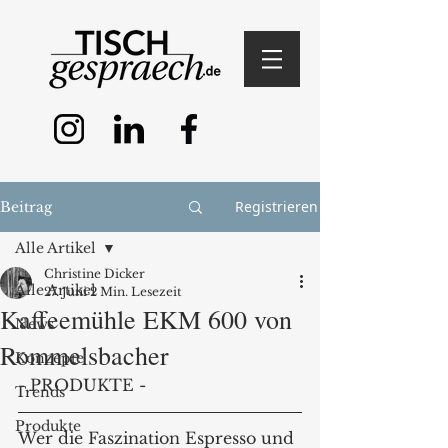
Registrieren
Beitrag
Alle Artikel
Christine Dicker
Alle Artikel
27. Juni
2 Min. Lesezeit
Kaffeemühle EKM 600 von
News
Rommelsbacher
Konzepte
- PRODUKTE -
Trends
Produkte
Wer die Faszination Espresso und 