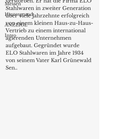
verstorben. Er hat die Firma ELO 
Messen
Stahlwaren in zweiter Generation 
Hintergrund
über viele Jahrzehnte erfolgreich 
von einem kleinen Haus-zu-Haus-
ANZEIGE
Vertrieb zu einem international 
Intro
agierenden Unternehmen 
aufgebaut. Gegründet wurde 
ELO Stahlwaren im Jahre 1934 
von seinem Vater Karl Grünewald 
Sen..