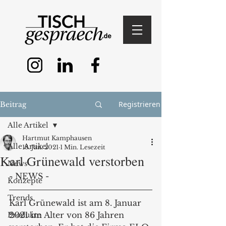
Registrieren
Beitrag
Alle Artikel
Hartmut Kamphausen
Alle Artikel
18. Jan. 2021
1 Min. Lesezeit
Karl Grünewald verstorben
News
- NEWS -
Konzepte
Trends
Karl Grünewald ist am 8. Januar 
2021 im Alter von 86 Jahren 
Produkte