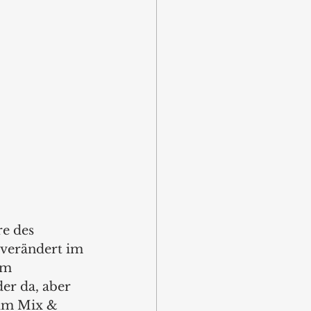
e des 
verändert im 
im 
er da, aber 
zum Mix & 