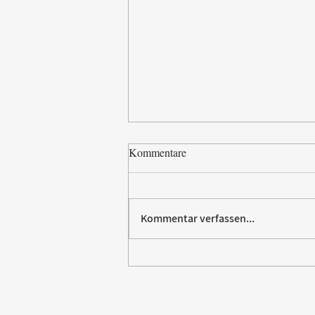
Kommentare
Kommentar verfassen...
Paw Patrol erobert die
Backstube – sichern Sie sich
jetzt Ihre Kollektion!